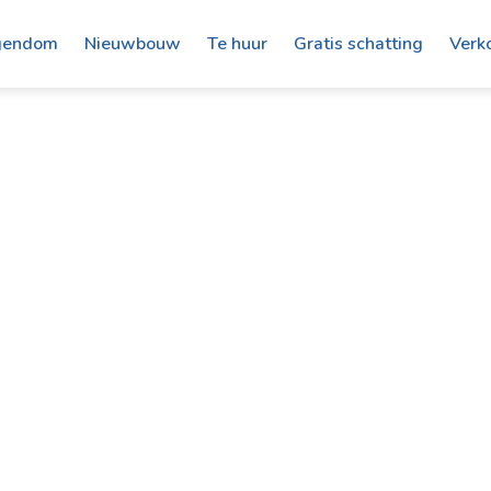
gendom
Nieuwbouw
Te huur
Gratis schatting
Verk