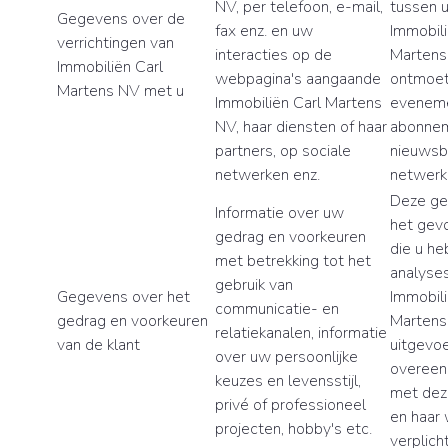
NV, per telefoon, e-mail,
tussen 
Gegevens over de
fax enz. en uw
Immobili
verrichtingen van
interacties op de
Martens 
Immobiliën Carl
webpagina's aangaande
ontmoet
Martens NV met u
Immobiliën Carl Martens
eveneme
NV, haar diensten of haar
abonnem
partners, op sociale
nieuwsbr
netwerken enz.
netwerk
Deze ge
Informatie over uw
het gev
gedrag en voorkeuren
die u he
met betrekking tot het
analyses
gebruik van
Gegevens over het
Immobili
communicatie- en
gedrag en voorkeuren
Martens 
relatiekanalen, informatie
van de klant
uitgevoe
over uw persoonlijke
overee
keuzes en levensstijl,
met deze
privé of professioneel
en haar 
projecten, hobby's etc.
verplich