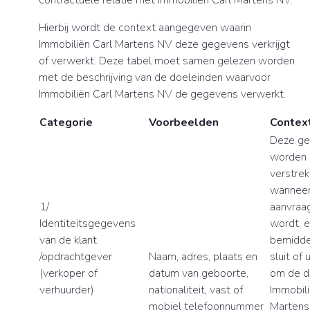
contractuele relatie met Immobiliën Carl Martens NV.
Hierbij wordt de context aangegeven waarin
Immobiliën Carl Martens NV deze gegevens verkrijgt
of verwerkt. Deze tabel moet samen gelezen worden
met de beschrijving van de doeleinden waarvoor
Immobiliën Carl Martens NV de gegevens verwerkt.
Categorie
Voorbeelden
Contex
Deze g
worden 
verstrek
wanneer 
1/
aanvraag
Identiteitsgegevens
wordt, 
van de klant
bemidde
/opdrachtgever
Naam, adres, plaats en
sluit of 
(verkoper of
datum van geboorte,
om de d
verhuurder)
nationaliteit, vast of
Immobili
mobiel telefoonnummer
Martens