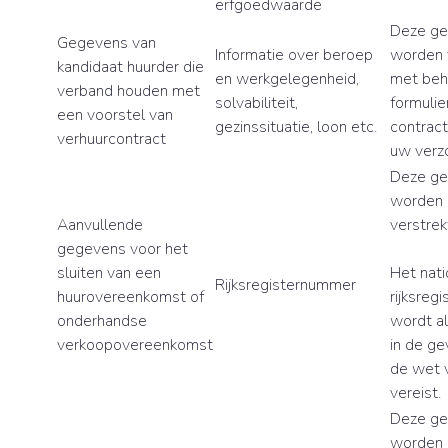
erfgoedwaarde
Deze g
Gegevens van
Informatie over beroep
worden 
kandidaat huurder die
en werkgelegenheid,
met beh
verband houden met
solvabiliteit,
formulie
een voorstel van
gezinssituatie, loon etc.
contract
verhuurcontract
uw verzo
Deze g
worden 
Aanvullende
verstrek
gegevens voor het
sluiten van een
Het nati
Rijksregisternummer
huurovereenkomst of
rijksreg
onderhandse
wordt al
verkoopovereenkomst
in de ge
de wet v
vereist.
Deze g
worden 