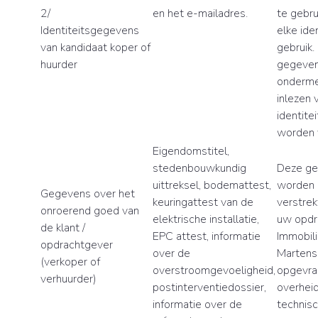
2/
en het e-mailadres.
te gebru
Identiteitsgegevens
elke iden
van kandidaat koper of
gebruik.
huurder
gegeven
onderme
inlezen 
identite
worden 
Eigendomstitel,
stedenbouwkundig
Deze g
uittreksel, bodemattest,
worden 
Gegevens over het
keuringattest van de
verstrek
onroerend goed van
elektrische installatie,
uw opdr
de klant /
EPC attest, informatie
Immobili
opdrachtgever
over de
Marten
(verkoper of
overstroomgevoeligheid,
opgevra
verhuurder)
postinterventiedossier,
overheid
informatie over de
technisc