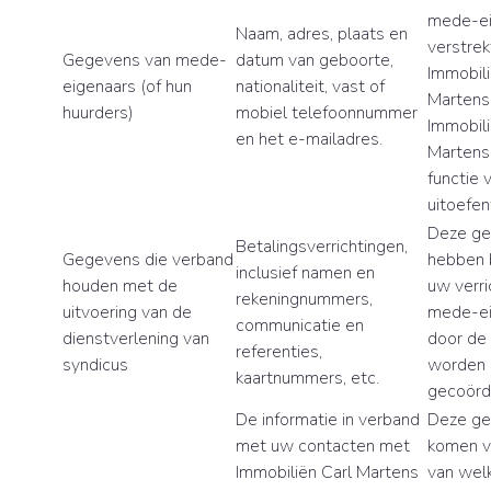
mede-ei
Naam, adres, plaats en
verstrek
Gegevens van mede-
datum van geboorte,
Immobili
eigenaars (of hun
nationaliteit, vast of
Martens
huurders)
mobiel telefoonnummer
Immobili
en het e-mailadres.
Martens
functie 
uitoefen
Deze g
Betalingsverrichtingen,
Gegevens die verband
hebben 
inclusief namen en
houden met de
uw verri
rekeningnummers,
uitvoering van de
mede-ei
communicatie en
dienstverlening van
door de
referenties,
syndicus
worden
kaartnummers, etc.
gecoörd
De informatie in verband
Deze g
met uw contacten met
komen v
Immobiliën Carl Martens
van wel