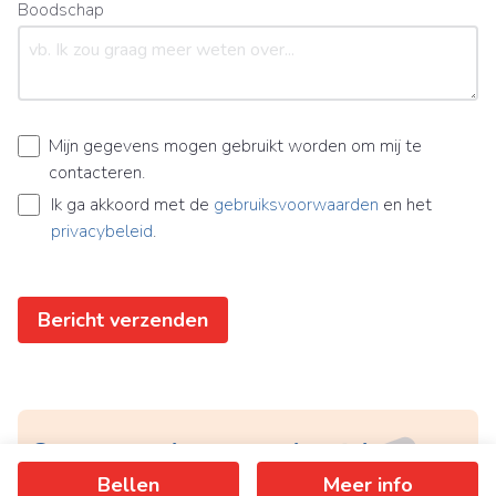
Boodschap
Mijn gegevens mogen gebruikt worden om mij te
contacteren.
Ik ga akkoord met de
gebruiksvoorwaarden
en het
privacybeleid
.
Bericht verzenden
Ontvang als eerste het nieuwste
Bellen
Meer info