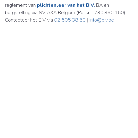
reglement van
plichtenleer van het BIV.
BA en
borgstelling via NV AXA Belgium (Polisnr. 730.390.160)
Contacteer het BIV via
02 505 38 50
|
info@biv.be
Immobiliën Carl Martens NV
Britselei 24
2000 Antwerpen
België
BTW BE 0870 925 188
03 226 85 00
immo@carlmartens.be