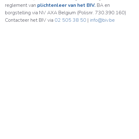
reglement van
plichtenleer van het BIV.
BA en
borgstelling via NV AXA Belgium (Polisnr. 730.390.160)
Contacteer het BIV via
02 505 38 50
|
info@biv.be
Immobiliën Carl Martens NV
Britselei 24
2000 Antwerpen
België
BTW BE 0870 925 188
03 226 85 00
immo@carlmartens.be