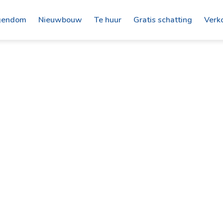
gendom
Nieuwbouw
Te huur
Gratis schatting
Verk