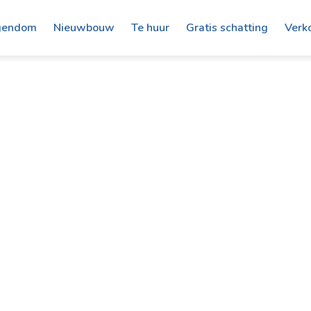
gendom
Nieuwbouw
Te huur
Gratis schatting
Verk