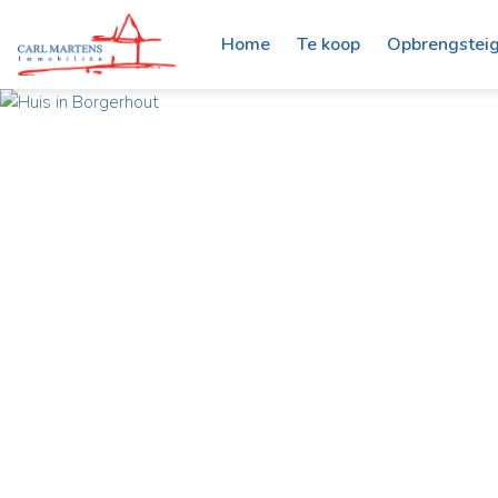
Home
Te koop
Opbrengstei