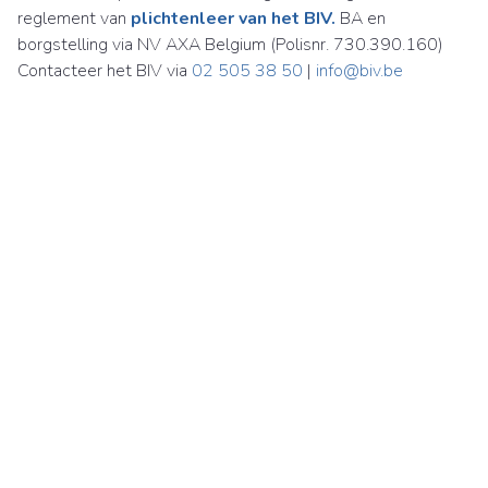
reglement van
plichtenleer van het BIV.
BA en
borgstelling via NV AXA Belgium (Polisnr. 730.390.160)
Contacteer het BIV via
02 505 38 50
|
info@biv.be
Immobiliën Carl Martens NV
Britselei 24
2000 Antwerpen
België
BTW BE 0870 925 188
03 226 85 00
immo@carlmartens.be