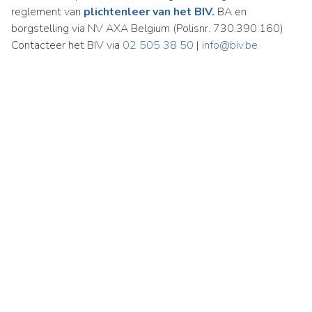
reglement van
plichtenleer van het BIV.
BA en
borgstelling via NV AXA Belgium (Polisnr. 730.390.160)
Contacteer het BIV via
02 505 38 50
|
info@biv.be
Immobiliën Carl Martens NV
Britselei 24
2000 Antwerpen
België
BTW BE 0870 925 188
03 226 85 00
immo@carlmartens.be