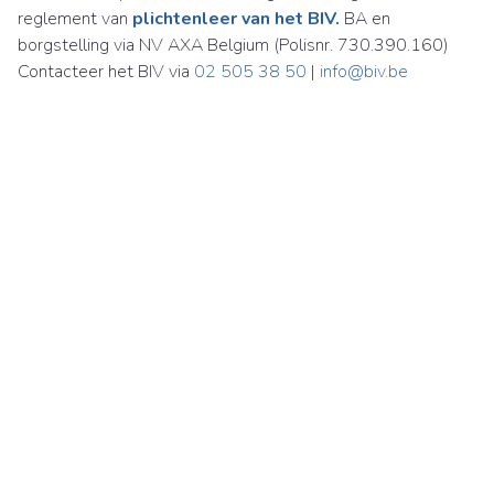
reglement van
plichtenleer van het BIV.
BA en
borgstelling via NV AXA Belgium (Polisnr. 730.390.160)
Contacteer het BIV via
02 505 38 50
|
info@biv.be
Immobiliën Carl Martens NV
Britselei 24
2000 Antwerpen
België
BTW BE 0870 925 188
03 226 85 00
immo@carlmartens.be