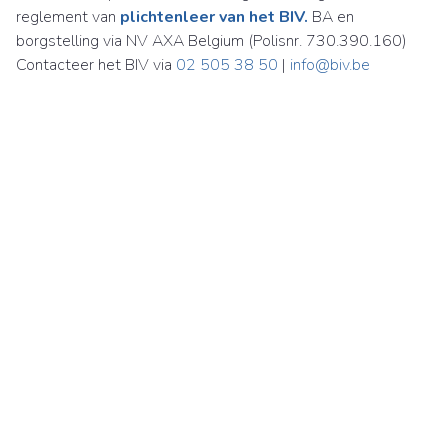
reglement van
plichtenleer van het BIV.
BA en
borgstelling via NV AXA Belgium (Polisnr. 730.390.160)
Contacteer het BIV via
02 505 38 50
|
info@biv.be
Immobiliën Carl Martens NV
Britselei 24
2000 Antwerpen
België
BTW BE 0870 925 188
03 226 85 00
immo@carlmartens.be