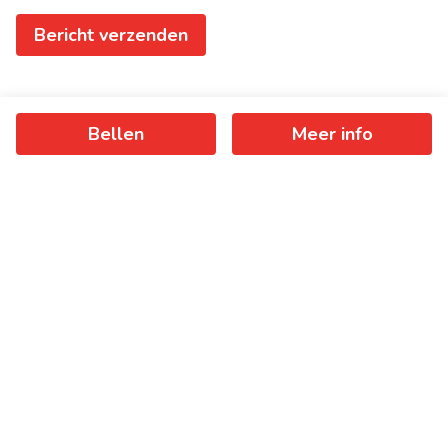
Bericht verzenden
Bellen
Meer info
Ontvang als eerste het nieuwste
aanbod in je mailbox
Schrijf je in
+
−