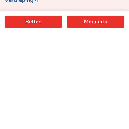
Verdieping 4
Unit
1
Type
Appartement
Bellen
Meer info
Prijs
€ 1.100.000
slaapkamer(s)
3
Terras
89,2 m²
Meer info
Woonopp.
175 m²
Ik wens meer informatie
Voornaam *
Naam *