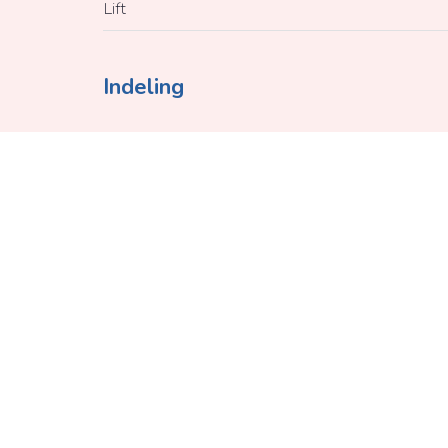
Lift
Indeling
Verdieping 3
Woonkamer
Keuken
Badkamer
Slaapkamer
Slaapkamer
Berging
Terras