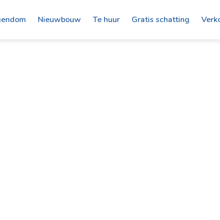
gendom
Nieuwbouw
Te huur
Gratis schatting
Verk