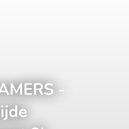
AMERS -
ijde