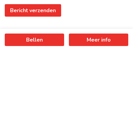
Bericht verzenden
Bellen
Meer info
Ontvang als eerste het nieuwste
aanbod in je mailbox
Schrijf je in
+
−