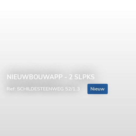
NIEUWBOUWAPP - 2 SLPKS
Ref: SCHILDESTEENWEG 52/1.3
Nieuw